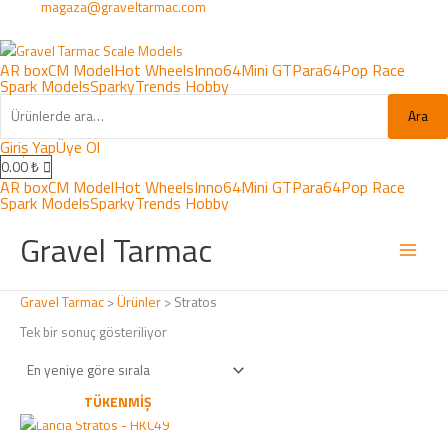
magaza@graveltarmac.com
AR box
CM Model
Hot Wheels
Inno64
Mini GT
Para64
Pop Race
Spark Models
Sparky
Trends Hobby
Ara
Giriş Yap
Üye Ol
0.00
₺
AR box
CM Model
Hot Wheels
Inno64
Mini GT
Para64
Pop Race
Spark Models
Sparky
Trends Hobby
Gravel Tarmac
Gravel Tarmac
>
Ürünler
>
Stratos
Tek bir sonuç gösteriliyor
TÜKENMIŞ