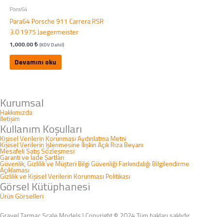
Para64
Para64 Porsche 911 Carrera RSR
3.0 1975 Jaegermeister
1,000.00
₺
(KDV Dahil)
Devamını oku
Kurumsal
Hakkımızda
İletişim
Kullanım Koşulları
Kişisel Verilerin Korunması Aydınlatma Metni
Kişisel Verilerin İşlenmesine İlişkin Açık Rıza Beyanı
Mesafeli Satış Sözleşmesi
Garanti ve İade Şartları
Güvenlik, Gizlilik ve Müşteri Bilgi Güvenliği Farkındalığı Bilgilendirme
Açıklaması
Gizlilik ve Kişisel Verilerin Korunması Politikası
Görsel Kütüphanesi
Ürün Görselleri
Gravel Tarmac Scale Models | Copyright © 2024 Tüm hakları saklıdır.