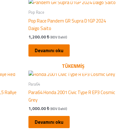
Pop Race
Pop Race Pandem GR Supra D1GP 2024
Daigo Saito
1,200.00
₺
(KDV Dahil)
Devamını oku
TÜKENMIŞ
Para64
L5 Rallye
Para64 Honda 2001 Civic Type R EP3 Cosmic
Grey
1,000.00
₺
(KDV Dahil)
Devamını oku