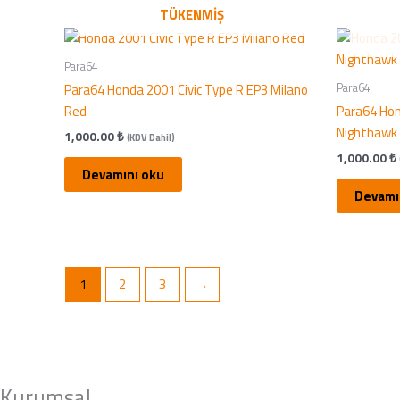
TÜKENMIŞ
Para64
Para64
Para64 Honda 2001 Civic Type R EP3 Milano
Red
Para64 Hon
Nighthawk 
1,000.00
₺
(KDV Dahil)
1,000.00
₺
Devamını oku
Devamı
1
2
3
→
Kurumsal