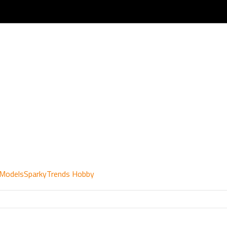
 Models
Sparky
Trends Hobby