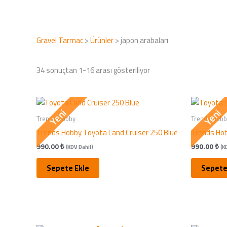
Gravel Tarmac
>
Ürünler
>
japon arabaları
En
yeniye
34 sonuçtan 1-16 arası gösteriliyor
göre
sıralandı
Yeni
Yeni
Trends Hobby
Trends Hobb
Trends Hobby Toyota Land Cruiser 250 Blue
Trends Hob
990.00
₺
990.00
₺
(KDV Dahil)
(K
Sepete Ekle
Sepete