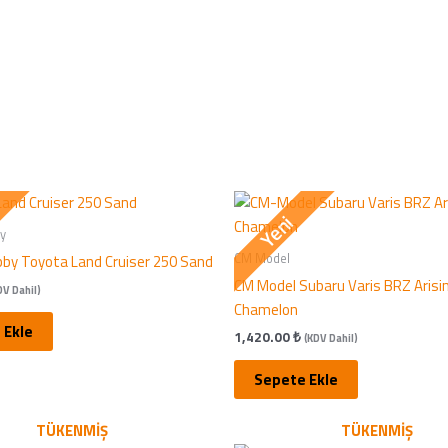
Yeni
y
CM Model
by Toyota Land Cruiser 250 Sand
CM Model Subaru Varis BRZ Arisi
DV Dahil)
Chamelon
 Ekle
1,420.00
₺
(KDV Dahil)
Sepete Ekle
TÜKENMIŞ
TÜKENMIŞ