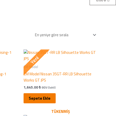
Yeni
CM Model
ng-1
CM Model Nissan 35GT-RR LB Silhouette
Works GT JPS
1,645.00
₺
(KDV Dahil)
Sepete Ekle
TÜKENMIŞ