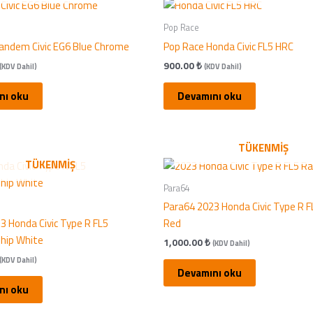
Pop Race
andem Civic EG6 Blue Chrome
Pop Race Honda Civic FL5 HRC
900.00
₺
(KDV Dahil)
(KDV Dahil)
nı oku
Devamını oku
TÜKENMIŞ
TÜKENMIŞ
Para64
Para64 2023 Honda Civic Type R F
3 Honda Civic Type R FL5
Red
hip White
1,000.00
₺
(KDV Dahil)
(KDV Dahil)
Devamını oku
nı oku