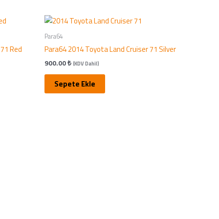
Para64
 71 Red
Para64 2014 Toyota Land Cruiser 71 Silver
900.00
₺
(KDV Dahil)
Sepete Ekle