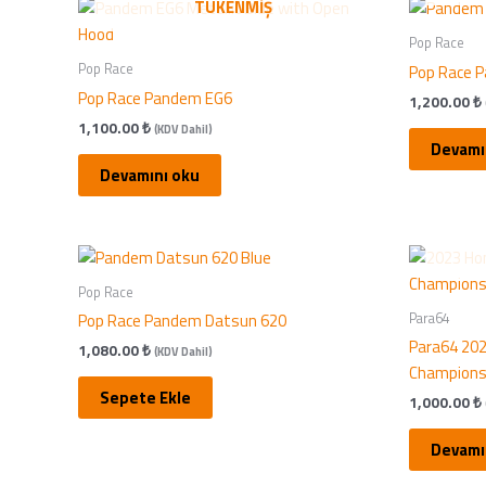
TÜKENMIŞ
Pop Race
Pop Race
Pop Race P
Pop Race Pandem EG6
1,200.00
₺
1,100.00
₺
(KDV Dahil)
Devamı
Devamını oku
Pop Race
Para64
Pop Race Pandem Datsun 620
Para64 202
1,080.00
₺
(KDV Dahil)
Champions
Sepete Ekle
1,000.00
₺
Devamı