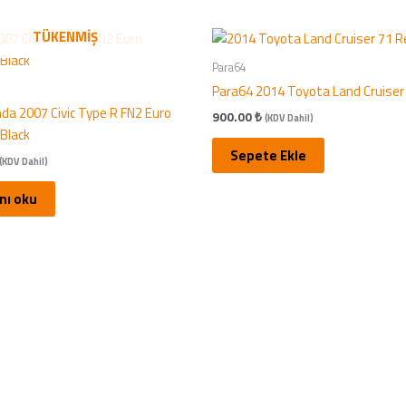
TÜKENMIŞ
Para64
Para64 2014 Toyota Land Cruiser
da 2007 Civic Type R FN2 Euro
900.00
₺
(KDV Dahil)
Black
Sepete Ekle
(KDV Dahil)
nı oku